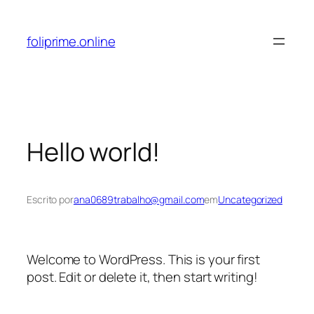
Pular
para
foliprime.online
o
conteúdo
Hello world!
Escrito por
ana0689trabalho@gmail.com
em
Uncategorized
Welcome to WordPress. This is your first
post. Edit or delete it, then start writing!