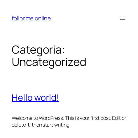
Pular
para
foliprime.online
o
conteúdo
Categoria:
Uncategorized
Hello world!
Welcome to WordPress. This is your first post. Edit or
delete it, then start writing!